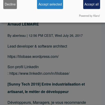
Software Development
Decline
Accept selected
Accept all
Read more
about Développement agile de logiciels
Powered by Klaro!
Arnaud LEMAIRE
By
aberteau
| 12:56 PM CEST, Wed July 26, 2017
Lead developer & software architect
https://lilobase.wordpress.com/
Son profil LinkedIn
:
https://www.linkedin.com/in/lilobase/
[Sunny Tech 2019] Entre industrialisation et
artisanat, le métier de développeur
Développeurs, Managers, je vous recommande