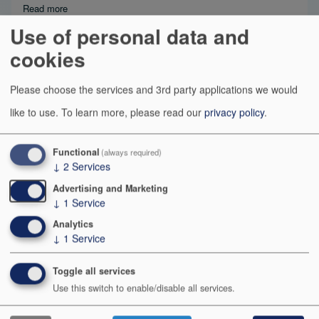
Read more
about Comment rater sa transformation agile ?
Use of personal data and
Développement agile de logiciels
cookies
By
aberteau
| 5:12 PM CET, Thu November 09, 2017
Please choose the services and 3rd party applications we would
like to use.
To learn more, please read our
privacy policy
.
Manifeste pour le développement Agile de
logiciels
Functional
(always required)
↓
2
Services
Nous découvrons comment mieux développer des
Advertising and Marketing
logiciels par la pratique et en aidant les autres à le
↓
1
Service
faire.
Analytics
↓
1
Service
Ces expériences nous ont amenés à valoriser :
Toggle all services
Tags
Use this switch to enable/disable all services.
Agile