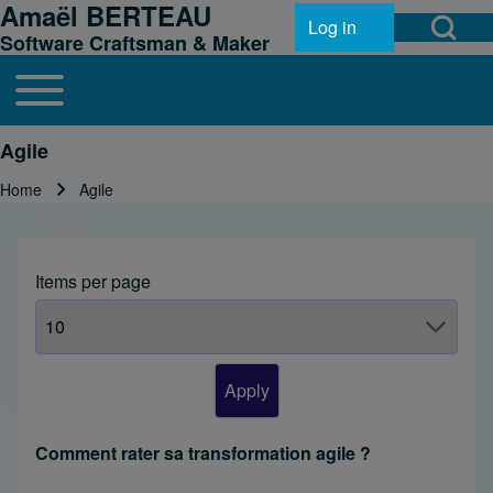
Amaël BERTEAU
Open Search Bl
Skip to header
Skip to main navigation
Skip to main content
Skip to footer
Log in
User account menu
Software Craftsman & Maker
Toggle main menu
Main navigation
Search
Agile
Home
Agile
Breadcrumb
Close search
Items per page
Comment rater sa transformation agile ?