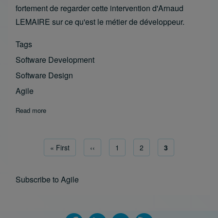
fortement de regarder cette intervention d'Arnaud
LEMAIRE sur ce qu'est le métier de développeur.
Tags
Software Development
Software Design
Agile
Read more
about Arnaud LEMAIRE
First page
« First
Previous page
‹‹
Page
1
Page
2
Current page
3
Pagination
Subscribe to Agile