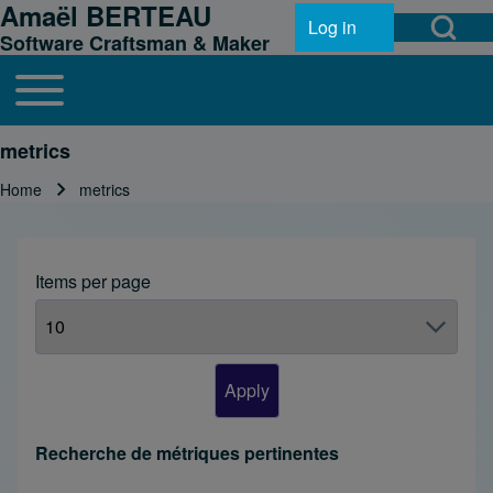
Amaël BERTEAU
Open Search Bl
Skip to header
Skip to main navigation
Skip to main content
Skip to footer
Log in
User account menu
Software Craftsman & Maker
Toggle main menu
Main navigation
Search
metrics
Home
metrics
Breadcrumb
Close search
Items per page
Recherche de métriques pertinentes