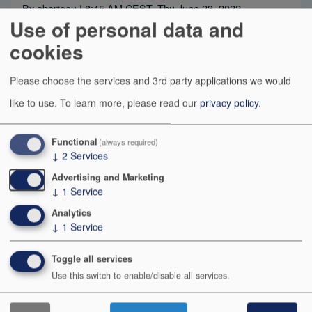
By
aberteau
| 8:45 AM CEST, Thu June 23, 2022
Use of personal data and
cookies
Please choose the services and 3rd party applications we would
like to use.
To learn more, please read our
privacy policy
.
Functional
(always required)
↓
2
Services
Advertising and Marketing
↓
1
Service
Vous êtes à la recherche de métriques pertinentes
Analytics
pour votre organisation ? 🤔
↓
1
Service
L'approche Evidence-Based Management (EBM)
Toggle all services
devrait vous intéresser.
Use this switch to enable/disable all services.
EBM est une approche empirique basée sur des