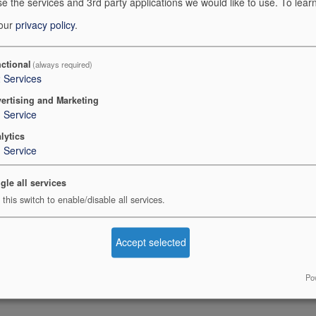
e the services and 3rd party applications we would like to use.
To lear
r le framework Scrum ?
 our
privacy policy
.
ctional
(always required)
2
Services
modification de certains éléments facilitera son adoption, mais c
ertising and Marketing
1
Service
lytics
1
Service
gle all services
aptation
this switch to enable/disable all services.
et Courage
Accept selected
nt et contribue à un objectif précis qui est essentiel à la valeu
Po