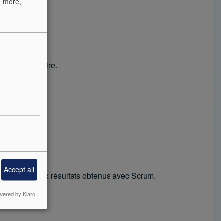
n more,
'est le contraire.
Accept all
r globale et aux résultats obtenus avec Scrum.
wered by Klaro!