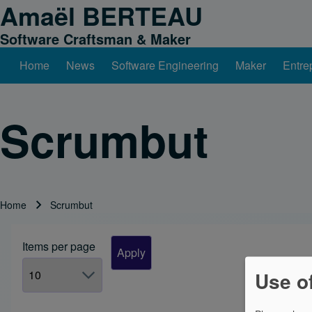
Amaël BERTEAU
Skip to header
Skip to main navigation
Skip to main content
Skip to footer
Software Craftsman & Maker
Home
News
Software Engineering
Maker
Entre
Main navigation
Search
Scrumbut
Close search
Home
Scrumbut
Breadcrumb
Items per page
Use o