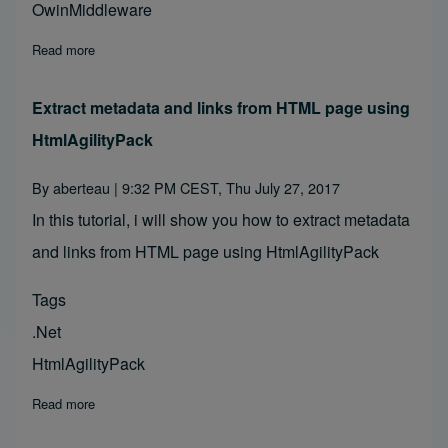
OwinMiddleware
Read more
about How to log requests in ASP.NET WebAPI using OwinM
Extract metadata and links from HTML page using
HtmlAgilityPack
By
aberteau
| 9:32 PM CEST, Thu July 27, 2017
In this tutorial, i will show you how to extract metadata
and links from HTML page using HtmlAgilityPack
Tags
.Net
HtmlAgilityPack
Read more
about Extract metadata and links from HTML page using Htm