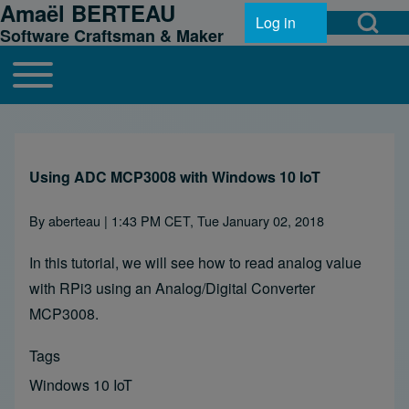
Amaël BERTEAU
Open Search Bl
Skip to header
Skip to main navigation
Skip to main content
Skip to footer
Log in
User account menu
Software Craftsman & Maker
Toggle main menu
Main navigation
Search
Using ADC MCP3008 with Windows 10 IoT
Close search
By
aberteau
| 1:43 PM CET, Tue January 02, 2018
In this tutorial, we will see how to read analog value
with RPi3 using an Analog/Digital Converter
MCP3008.
Tags
Windows 10 IoT