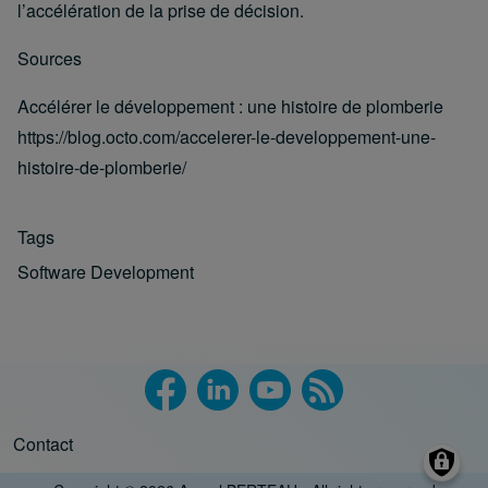
l’accélération de la prise de décision.
Sources
Accélérer le développement : une histoire de plomberie
https://blog.octo.com/accelerer-le-developpement-une-
histoire-de-plomberie/
Tags
Software Development
Contact
Footer menu