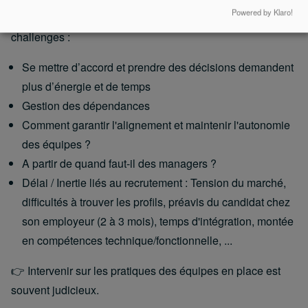
Powered by Klaro!
⚠ Augmenter le nbre de développeurs amène plusieurs
challenges :
Se mettre d’accord et prendre des décisions demandent
plus d’énergie et de temps
Gestion des dépendances
Comment garantir l'alignement et maintenir l'autonomie
des équipes ?
A partir de quand faut-il des managers ?
Délai / Inertie liés au recrutement : Tension du marché,
difficultés à trouver les profils, préavis du candidat chez
son employeur (2 à 3 mois), temps d'intégration, montée
en compétences technique/fonctionnelle, ...
👉 Intervenir sur les pratiques des équipes en place est
souvent judicieux.