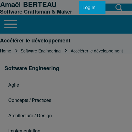
Amaël BERTEAU
Open Search Bl
Skip to header
Skip to main navigation
Skip to main content
Skip to footer
Log in
User account menu
Software Craftsman & Maker
Toggle main menu
Main navigation
Search
Accélérer le développement
Home
Software Engineering
Accélérer le développement
Breadcrumb
Close search
Software Engineering
Agile
Concepts / Practices
Architecture / Design
Implementation