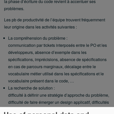
la phase d’écriture du code revient à accentuer ses
problèmes.
Les pb de productivité de l’équipe trouvent fréquemment
leur origine dans les activités suivantes :
La compréhension du problème :
communication par tickets interposés entre le PO et les
développeurs, absence d’exemple dans les
spécifications, imprécisions, absence de spécifications
en cas de parcours marginaux, décalage entre le
vocabulaire métier utilisé dans les spécifications et le
vocabulaire présent dans le code, …
La recherche de solution :
difficulté à définir une stratégie d’approche du problème,
difficulté de faire émerger un design applicatif, difficultés
de nommage et de définition des responsabilités,