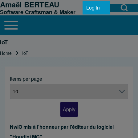
Amaël BERTEAU
Open Search Bl
Skip to header
Skip to main navigation
Skip to main content
Skip to footer
Log in
User account menu
Software Craftsman & Maker
Toggle main menu
Main navigation
Search
IoT
Home
IoT
Breadcrumb
Close search
Items per page
NwIO mis à l'honneur par l'éditeur du logiciel
"Houdini MC"