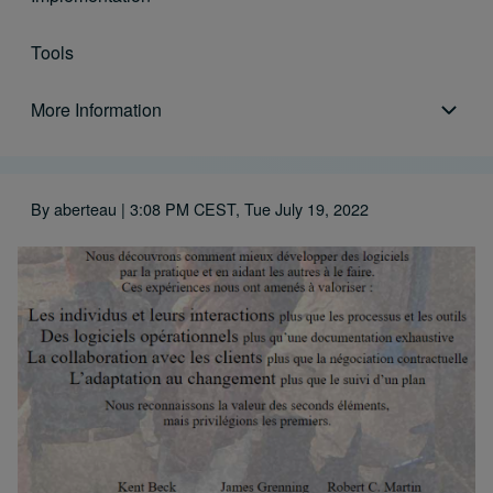
Tools
More Information
More Information sub-navigation
By
aberteau
| 3:08 PM CEST, Tue July 19, 2022