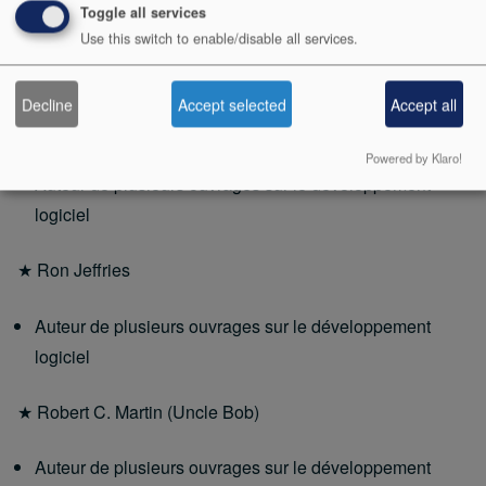
(architecture informatique, POO, refactoring, design
Toggle all services
Use this switch to enable/disable all services.
patterns, …) et auteur de plusieurs ouvrages sur le
développement logiciel
Decline
Accept selected
Accept all
★ Andrew Hunt
Powered by Klaro!
Auteur de plusieurs ouvrages sur le développement
logiciel
★ Ron Jeffries
Auteur de plusieurs ouvrages sur le développement
logiciel
★ Robert C. Martin (Uncle Bob)
Auteur de plusieurs ouvrages sur le développement