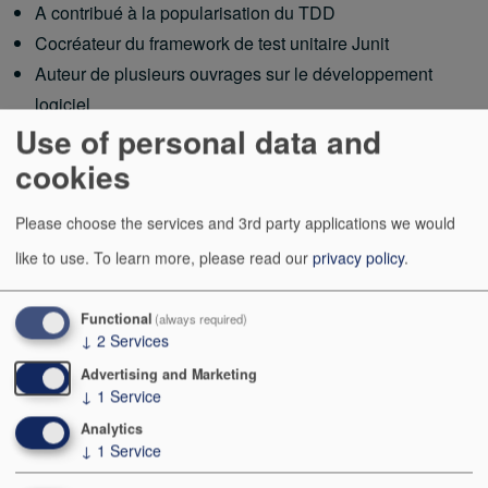
A contribué à la popularisation du TDD
Cocréateur du framework de test unitaire Junit
Auteur de plusieurs ouvrages sur le développement
logiciel
Use of personal data and
★ Alistair Cockburn
cookies
Inventeur de l'architecture hexagonale
Please choose the services and 3rd party applications we would
like to use.
To learn more, please read our
privacy policy
.
★ Ward Cunningham
Functional
(always required)
A théorisé le concept de dette technique
↓
2
Services
Créateur du concept de wiki
Advertising and Marketing
↓
1
Service
★ Martin Fowler
Analytics
↓
1
Service
Spécialiste de la conception de logiciels d'entreprise