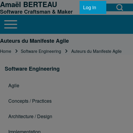
Amaël BERTEAU
Open Search Bl
Skip to header
Skip to main navigation
Skip to main content
Skip to footer
Log in
User account menu
Software Craftsman & Maker
Toggle main menu
Main navigation
Search
Auteurs du Manifeste Agile
Home
Software Engineering
Auteurs du Manifeste Agile
Breadcrumb
Close search
Software Engineering
Agile
Concepts / Practices
Architecture / Design
Implementation